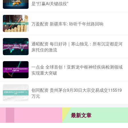
是“打赢AI关键战役”
万盈配资 新疆库车: 聆听千年丝路回响
通昭配资 每日好诗｜寒山独见：所有沉淀都是河
床托住的激流
一点金 全球首创！亚辉龙中枢神经疾病检测领域
实现重大突破
创同配资 贵州茅台9月30日大宗交易成交115519
万元
最新文章