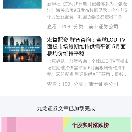
新华社北京6月9日电（记者邹多为、张晓
洁）海关总署9日发布数据显示，今年前5
个月宏益配资，我国货物贸易进出口总值
17.94万亿元，同比增长2.5%，增速较前4
查看：
206
分类：
前十证券公司
个....
宏益配资 群智咨询：全球LCD TV
面板市场短期维持供需平衡 5月面
板均价维持平稳
（原标题：群智咨询：全球LCD TV面板市
场短期维持供需平衡 5月面板均价维持平
稳）宏益配资 智通财经APP获悉，群智咨
询发布2025年5月TV面板价格风向标(....
查看：
199
分类：
前十证券公司
九龙证券文章已加载完成
个股实时涨跌榜