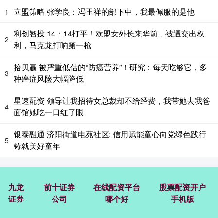
立盟策略 张学良：冯玉祥的部下中，我最佩服的是他
1
利创智投 14：14打平！欧盟女外长来华前，被逼交出权
2
利，马克龙打响第一枪
拾贝赢 被严重低估的“防癌营养”！研究：每天吃够它，多
3
种癌症风险大幅降低
星速配资 领导让我招待女总裁却不给经费，我带她去我爸
4
面馆她吃一口红了眼
银泰融通 济阳街道电苑社区: 信用赋能童心向党绿色践行
5
铸就美好童年
九龙
前十证券
在线配资平台
股票配资开户
证券
公司
哪个好
手机版