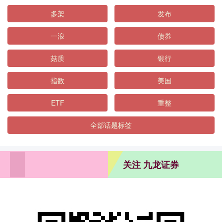
多架
发布
一浪
债券
菇质
银行
指数
美国
ETF
重整
全部话题标签
关注 九龙证券