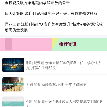
金投资关联方承销期内承销证券的公告
日天金策略 源启月嫂培训究竟好不好，家政难题这样解
同花证券 江松科技IPO 客户美誉度攀升 “技术+服务”双轮驱
动高质量发展
推荐资讯
明利配资端 余承东增任华为IRB主任，核心任务
是“打赢AI关键战役”
万盈配资 新疆库车: 聆听千年丝路回响
创同配资 贵州茅台9月30日大宗交易成交115519
万元