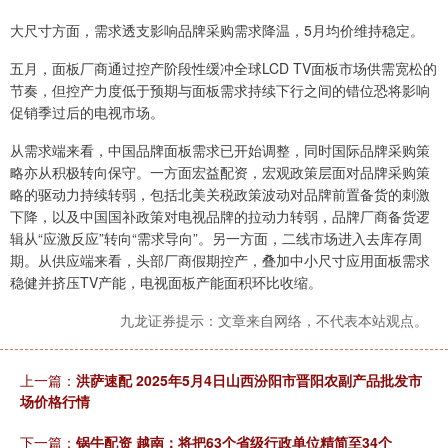
大尺寸方面，需求透支影响品牌采购需求降温，5月均价维持稳定。
五月，面板厂商通过控产阶段性缓冲全球LCD TV面板市场供需宽松的
节奏，但控产力度低于预期与面板需求持续下行之间的错位恐将影响
促销季过后的电视市场。
从需求端来看，中国品牌面板需求已开始调整，同时国际品牌采购策
略亦从积极转向保守。一方面宏益配资，宏观政策层面对品牌采购策
略的驱动力持续转弱，包括北美关税政策波动对品牌前置备货的刺激
下降，以及中国国补政策对电视品牌的拉动力转弱，品牌厂商备货逻
辑从“应激反应”转向“需求导向”。另一方面，二线市场进入去库存周
期。从供应端来看，头部厂商假期控产，叠加中小尺寸应用面板需求
稳健并挤压TV产能，电视面板产能面积环比收缩。
九龙证券提示：文章来自网络，不代表本站观点。
上一篇：
洪萨速配 2025年5月4日山西汾阳市晋阳农副产品批发市
场价格行情
下一篇：
锅牛配资 越南：将把63个省级行政单位精简至34个