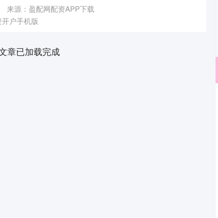
来源：盈配网配资APP下载
资开户手机版
文章已加载完成
深证成指
14386.72
76%
276.60
1.96%