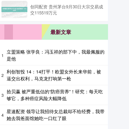
创同配资 贵州茅台9月30日大宗交易成
交115519万元
最新文章
立盟策略 张学良：冯玉祥的部下中，我最佩服的
1
是他
利创智投 14：14打平！欧盟女外长来华前，被
2
逼交出权利，马克龙打响第一枪
拾贝赢 被严重低估的“防癌营养”！研究：每天吃
3
够它，多种癌症风险大幅降低
星速配资 领导让我招待女总裁却不给经费，我带
4
她去我爸面馆她吃一口红了眼