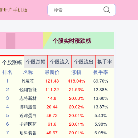
资开户手机版
个股实时涨跌榜
个股跌幅
个股流入
个股流出
换手率
个股涨幅
排名
名称
最新价
涨幅
换手率
1
N展芯
121.48
418.04%
69.70%
2
锐翔智能
111.22
21.53%
12.38%
3
志特新材
14.8
20.03%
13.60%
4
博腾股份
20.44
20.02%
13.87%
5
近岸蛋白
46.72
20.01%
5.43%
6
毕得医药
61.6
20.01%
5.98%
7
耐科装备
49.67
20.01%
6.08%