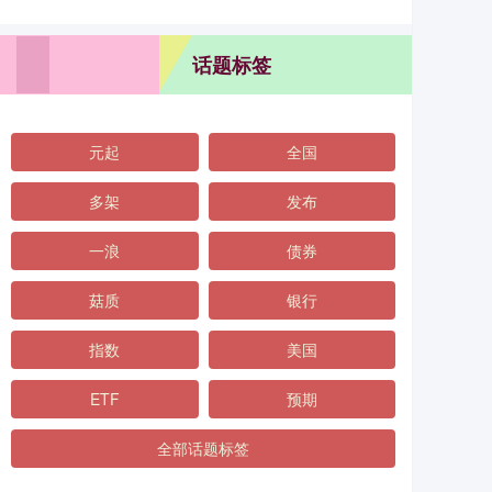
话题标签
元起
全国
多架
发布
一浪
债券
菇质
银行
指数
美国
ETF
预期
全部话题标签