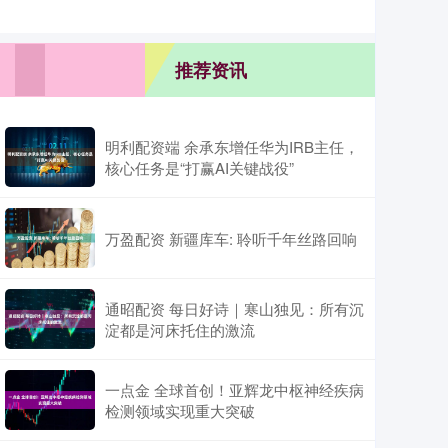
推荐资讯
明利配资端 余承东增任华为IRB主任，
核心任务是“打赢AI关键战役”
万盈配资 新疆库车: 聆听千年丝路回响
通昭配资 每日好诗｜寒山独见：所有沉
淀都是河床托住的激流
一点金 全球首创！亚辉龙中枢神经疾病
检测领域实现重大突破