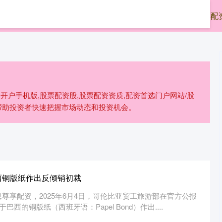
券
前十证券公司
在线配资平台哪个好
股票配
开户手机版,股票配资股,股票配资资质,配资首选门户网站/股
帮助投资者快速把握市场动态和投资机会。
西铜版纸作出反倾销初裁
尊享配资，2025年6月4日，哥伦比亚贸工旅游部在官方公报
巴西的铜版纸（西班牙语：Papel Bond）作出....