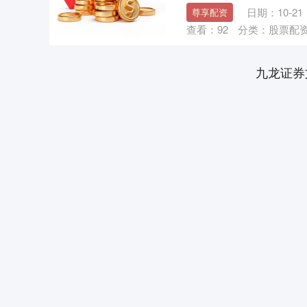
日期：10-21
尊享配资
查看：
92
分类：
股票配
九龙证券
上证指数
3929.97
.20
2.08%
29.62
0.