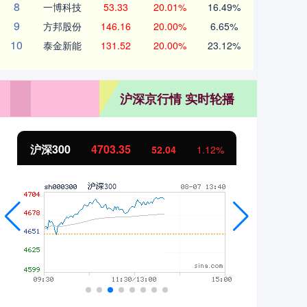
8
一博科技
53.33
20.01%
16.49%
9
方邦股份
146.16
20.00%
6.65%
10
泰金新能
131.52
20.00%
23.12%
沪深京行情 实时轮播
沪深300
4703.35
北
52.04
1.12%