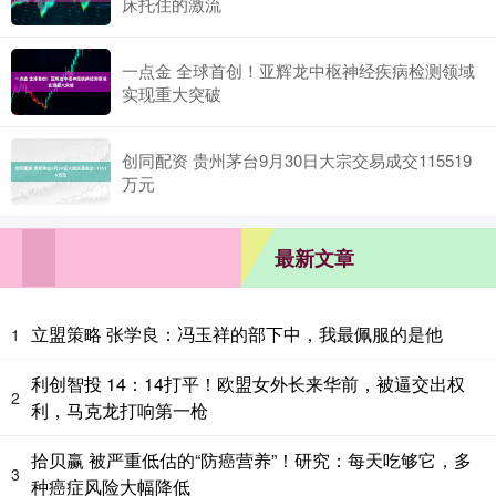
床托住的激流
一点金 全球首创！亚辉龙中枢神经疾病检测领域
实现重大突破
创同配资 贵州茅台9月30日大宗交易成交115519
万元
最新文章
立盟策略 张学良：冯玉祥的部下中，我最佩服的是他
1
利创智投 14：14打平！欧盟女外长来华前，被逼交出权
2
利，马克龙打响第一枪
拾贝赢 被严重低估的“防癌营养”！研究：每天吃够它，多
3
种癌症风险大幅降低