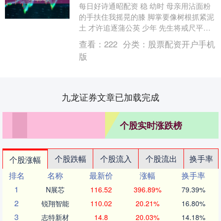
每日好诗通昭配资 稳 幼时 母亲用沾面粉
的手扶住我摇晃的膝 脚掌要像树根抓紧泥
土 才许追逐蒲公英 少年 先生将戒尺平放
墨痕要如石纹渗入纸背 方可临摹山河 壮
查看：
222
分类：
股票配资开户手机
年....
版
九龙证券文章已加载完成
个股实时涨跌榜
个股跌幅
个股流入
个股流出
换手率
个股涨幅
排名
名称
最新价
涨幅
换手率
1
N展芯
116.52
396.89%
79.39%
2
锐翔智能
110.02
20.21%
16.80%
3
志特新材
14.8
20.03%
14.18%