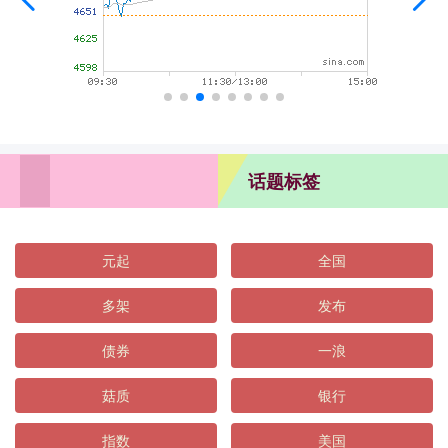
话题标签
元起
全国
多架
发布
债券
一浪
菇质
银行
指数
美国