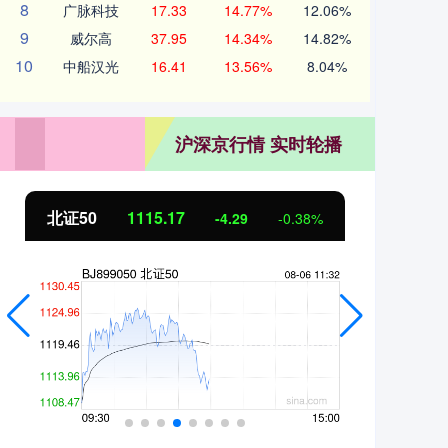
8
广脉科技
17.33
14.77%
12.06%
9
威尔高
37.95
14.34%
14.82%
10
中船汉光
16.41
13.56%
8.04%
沪深京行情 实时轮播
北证50
1115.17
创业
-4.29
-0.38%