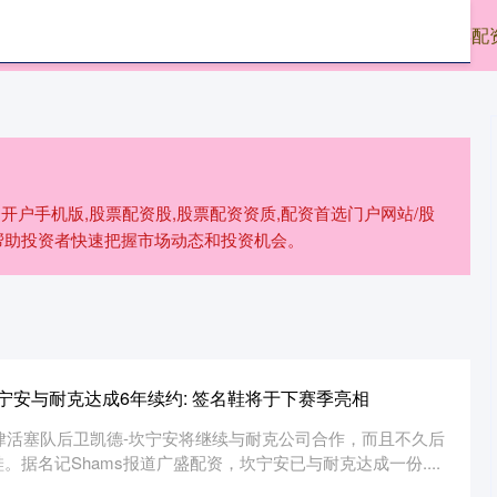
券
前十证券公司
在线配资平台哪个好
股票配
开户手机版,股票配资股,股票配资资质,配资首选门户网站/股
帮助投资者快速把握市场动态和投资机会。
坎宁安与耐克达成6年续约: 签名鞋将于下赛季亮相
特律活塞队后卫凯德-坎宁安将继续与耐克公司合作，而且不久后
据名记Shams报道广盛配资，坎宁安已与耐克达成一份....