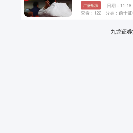
日期：11-18
广盛配资
查看：
122
分类：
前十证
九龙证券
深证成指
14070.78
49
0.01%
-73.43
-0