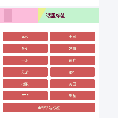
话题标签
元起
全国
多架
发布
一浪
债券
菇质
银行
指数
美国
ETF
重整
全部话题标签