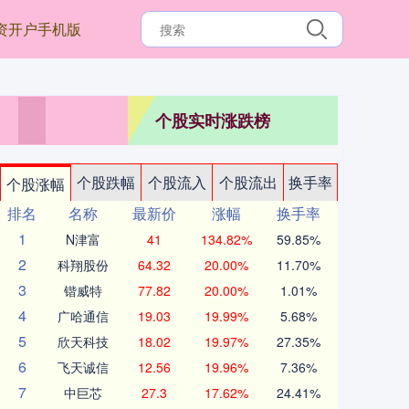
资开户手机版
个股实时涨跌榜
个股跌幅
个股流入
个股流出
换手率
个股涨幅
排名
名称
最新价
涨幅
换手率
1
N津富
41
134.82%
59.85%
2
科翔股份
64.32
20.00%
11.70%
3
锴威特
77.82
20.00%
1.01%
4
广哈通信
19.03
19.99%
5.68%
5
欣天科技
18.02
19.97%
27.35%
6
飞天诚信
12.56
19.96%
7.36%
7
中巨芯
27.3
17.62%
24.41%