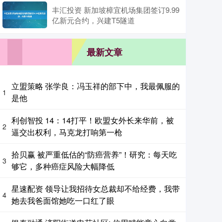
丰汇投资 新加坡樟宜机场集团签订9.99
亿新元合约，兴建T5隧道
最新文章
立盟策略 张学良：冯玉祥的部下中，我最佩服的
1
是他
利创智投 14：14打平！欧盟女外长来华前，被
2
逼交出权利，马克龙打响第一枪
拾贝赢 被严重低估的“防癌营养”！研究：每天吃
3
够它，多种癌症风险大幅降低
星速配资 领导让我招待女总裁却不给经费，我带
4
她去我爸面馆她吃一口红了眼