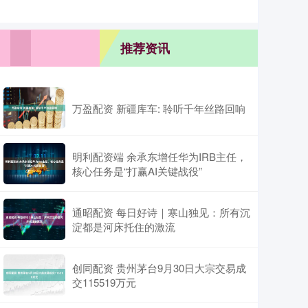
推荐资讯
万盈配资 新疆库车: 聆听千年丝路回响
明利配资端 余承东增任华为IRB主任，
核心任务是“打赢AI关键战役”
通昭配资 每日好诗｜寒山独见：所有沉
淀都是河床托住的激流
创同配资 贵州茅台9月30日大宗交易成
交115519万元