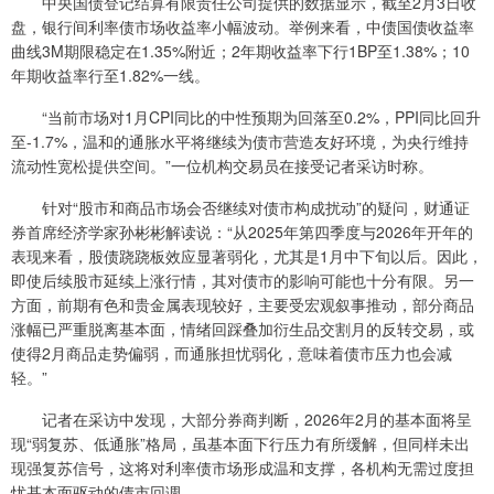
中央国债登记结算有限责任公司提供的数据显示，截至2月3日收
盘，银行间利率债市场收益率小幅波动。举例来看，中债国债收益率
曲线3M期限稳定在1.35%附近；2年期收益率下行1BP至1.38%；10
年期收益率行至1.82%一线。
“当前市场对1月CPI同比的中性预期为回落至0.2%，PPI同比回升
至-1.7%，温和的通胀水平将继续为债市营造友好环境，为央行维持
流动性宽松提供空间。”一位机构交易员在接受记者采访时称。
针对“股市和商品市场会否继续对债市构成扰动”的疑问，财通证
券首席经济学家孙彬彬解读说：“从2025年第四季度与2026年开年的
表现来看，股债跷跷板效应显著弱化，尤其是1月中下旬以后。因此，
即使后续股市延续上涨行情，其对债市的影响可能也十分有限。另一
方面，前期有色和贵金属表现较好，主要受宏观叙事推动，部分商品
涨幅已严重脱离基本面，情绪回踩叠加衍生品交割月的反转交易，或
使得2月商品走势偏弱，而通胀担忧弱化，意味着债市压力也会减
轻。”
记者在采访中发现，大部分券商判断，2026年2月的基本面将呈
现“弱复苏、低通胀”格局，虽基本面下行压力有所缓解，但同样未出
现强复苏信号，这将对利率债市场形成温和支撑，各机构无需过度担
忧基本面驱动的债市回调。