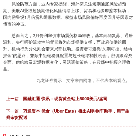
风险防范方面，业内专家提醒，海外需关注短期通胀风险超预
期、美股AI业绩超预期催化风险情绪上移、贸易和地缘摩擦等扰动，
国内需警惕1月信贷和通胀数据、权益市场风险偏好再度回升等因素对
债市的冲击。
总而言之，2月份利率债市场震荡格局难改，基本面弱复苏、通胀
温和、央行呵护流动性的背景将为市场提供支撑，而政府债供给回
升、机构行为分化则会带来局部扰动。投资者可遵循“久期可控、结构
掘金”的思路，兼顾中短端稳健配置与超长端结构性机会，密切跟踪资
金面、供给端及宏观数据变化，灵活调整策略，在震荡中把握合理收
益。
九龙证券提示：文章来自网络，不代表本站观点。
上一篇：
国融汇通 快讯：现货黄金站上5000美元/盎司
下一篇：
万通资本 优食（Uber Eats）推出AI购物车助手，用于生
鲜杂货配送