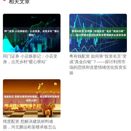
相关文章
同门证券 小店焕新记：小店变
粤有钱配资 如何将“投资名言”变
身，点亮乡村“暖心驿站”
成“真金白银”？——探讨利用市
场的恐惧和贪婪情绪优化投资实
操
维度配资 想解决建筑材料难
题，河北鹏运桁架楼承板怎么