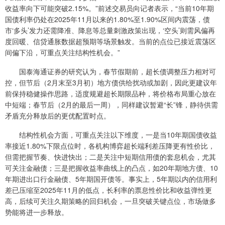
收益率向下可能突破2.15%。”前述交易员向记者表示，“当前10年期
国债利率仍处在2025年11月以来的1.80%至1.90%区间内震荡，债
市‘多头’发力还需降准、降息等总量刺激政策出现，‘空头’则需风偏再
度回暖、信贷通胀数据超预期等场景触发。当前的点位已接近震荡区
间偏下沿，可重点关注结构性机会。”
国泰海通证券的研究认为，春节假期前，超长债调整压力相对可
控，但节后（2月末至3月初）地方债供给扰动或加剧，因此更建议年
前保持稳健操作思路，适度规避超长期限品种，将价格布局重心放在
中短端；春节后（2月的最后一周），同样建议暂避“长”锋，静待供需
矛盾充分释放后的更优配置时点。
结构性机会方面，可重点关注以下维度，一是当10年期国债收益
率接近1.80%下限点位时，各机构博弈超长端利差压降更有性价比，
但需把握节奏、快进快出；二是关注中短期信用债的套息机会，尤其
可关注金融债；三是把握收益率曲线上的凸点，如20年期地方债、10
年期进出口行金融债、5年期国开债等。事实上，5年期以内的信用利
差已压缩至2025年11月的低点，长利率的票息性价比和收益弹性更
高，后续可关注久期策略的回归机会，一旦突破关键点位，市场做多
势能将进一步释放。