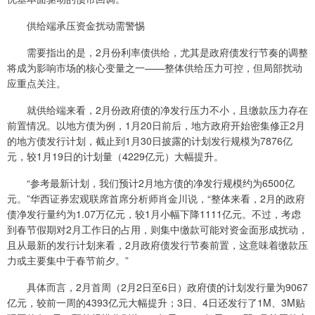
供给端承压资金扰动需警惕
需要指出的是，2月份利率债供给，尤其是政府债发行节奏的调整
将成为影响市场的核心变量之一——整体供给压力可控，但局部扰动
应重点关注。
就供给端来看，2月份政府债的净发行压力不小，且缴款压力存在
前置情况。以地方债为例，1月20日前后，地方政府开始密集修正2月
的地方债发行计划，截止到1月30日披露的计划发行规模为7876亿
元，较1月19日的计划量（4229亿元）大幅提升。
“参考最新计划，我们预计2月地方债的净发行规模约为6500亿
元。”华西证券宏观联席首席分析师肖金川说，“整体来看，2月的政府
债净发行量约为1.07万亿元，较1月小幅下降1111亿元。不过，考虑
到春节假期对2月工作日的占用，则集中缴款可能对资金面形成扰动，
且从最新的发行计划来看，2月政府债发行节奏前置，这意味着缴款压
力或主要集中于春节前夕。”
具体而言，2月首周（2月2日至6日）政府债的计划发行量为9067
亿元，较前一周的4393亿元大幅提升；3日、4日还发行了1M、3M贴