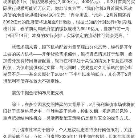
现国债各1只（预估规模分别为300亿元、400亿元），即2月首周的实
际发行规模可能近万亿元。缴款节奏方面，“我们估算2月首周实际政
府债的净缴款规模约为4604亿元。”肖金川说，“此外，2月首周还有
3092亿元的政府债将递延至9日缴款，根据已知的计划发行和到期规
模计算，春节前两周政府债的缴款规模为6519亿元，叠加节前一周
（9日至14日）本身的发行安排，实际锁定的流动性可能会更高。”
就需求端来看，眼下机构配置力量呈现出分化态势，银行是开年
主要的买入机构——开年贷款需求偏弱，银行资负情况好于预期，叠
加委外投资转回自营配置，银行在利率处于高位的情况下有意愿积极
配债，为债市提供稳定支撑；与此同时，交易盘对久期策略的信心却
稍显不足——基金久期处于2024年下半年以来的低点，其会否于2月
增配利率债存在较大不确定性。
震荡中掘金结构布局把先机
综上，在多空因素交织博弈的大背景下，2月份利率债市场或将依
旧处于震荡格局之中，但胜率高于赔率，控制久期、规避局部风险，
重点把握结构性机会，灵活调整配置策略仍是相对安全的操作方式。
“2月债市胜率高于赔率，个人建议动态看待央行阈值限制，关注
久期策略回归，点位上可参照2025年11月中旬的数据，即30年期国债