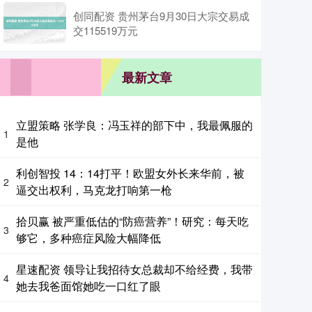
创同配资 贵州茅台9月30日大宗交易成
交115519万元
最新文章
立盟策略 张学良：冯玉祥的部下中，我最佩服的
1
是他
利创智投 14：14打平！欧盟女外长来华前，被
2
逼交出权利，马克龙打响第一枪
拾贝赢 被严重低估的“防癌营养”！研究：每天吃
3
够它，多种癌症风险大幅降低
星速配资 领导让我招待女总裁却不给经费，我带
4
她去我爸面馆她吃一口红了眼