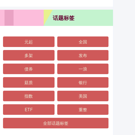
话题标签
元起
全国
多架
发布
债券
一浪
菇质
银行
指数
美国
ETF
重整
全部话题标签