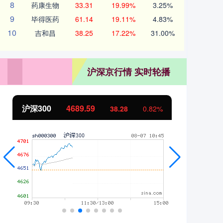
8
药康生物
33.31
19.99%
3.25%
9
毕得医药
61.14
19.11%
4.83%
10
吉和昌
38.25
17.22%
31.00%
沪深京行情 实时轮播
北证50
1121.66
创
-1.22
-0.11%