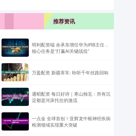
推荐资讯
明利配资端 余承东增任华为IRB主任，
核心任务是“打赢AI关键战役”
万盈配资 新疆库车: 聆听千年丝路回响
通昭配资 每日好诗｜寒山独见：所有沉
淀都是河床托住的激流
一点金 全球首创！亚辉龙中枢神经疾病
检测领域实现重大突破