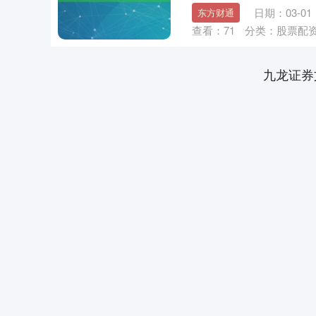
日期：03-01
东方财通
查看：
71
分类：
股票配
九龙证券
深证成指
14275.91
.77
0.33%
165.79
1