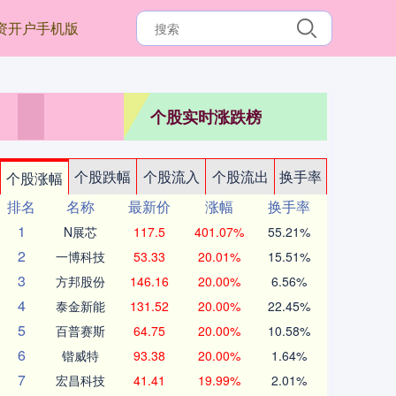
资开户手机版
个股实时涨跌榜
个股跌幅
个股流入
个股流出
换手率
个股涨幅
排名
名称
最新价
涨幅
换手率
1
N展芯
117.5
401.07%
55.21%
2
一博科技
53.33
20.01%
15.51%
3
方邦股份
146.16
20.00%
6.56%
4
泰金新能
131.52
20.00%
22.45%
5
百普赛斯
64.75
20.00%
10.58%
6
锴威特
93.38
20.00%
1.64%
7
宏昌科技
41.41
19.99%
2.01%