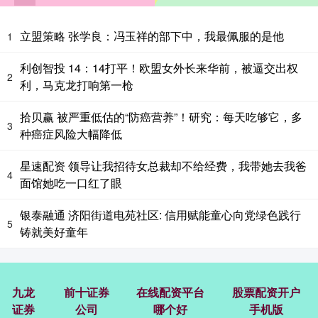
立盟策略 张学良：冯玉祥的部下中，我最佩服的是他
1
利创智投 14：14打平！欧盟女外长来华前，被逼交出权
2
利，马克龙打响第一枪
拾贝赢 被严重低估的“防癌营养”！研究：每天吃够它，多
3
种癌症风险大幅降低
星速配资 领导让我招待女总裁却不给经费，我带她去我爸
4
面馆她吃一口红了眼
银泰融通 济阳街道电苑社区: 信用赋能童心向党绿色践行
5
铸就美好童年
九龙
前十证券
在线配资平台
股票配资开户
证券
公司
哪个好
手机版