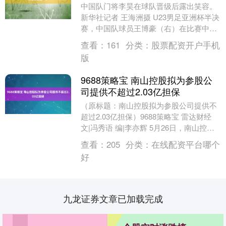
中国队门将李昊在球队晋级后露出笑容。
新华社记者 王海洲摄 U23男足亚洲杯半决
赛，中国队球员王博豪（右）在比赛中拼
抢。新华社记者 王海洲摄 北京时间1月21
查看：
161
分类：
股票配资开户手机
日凌....
版
9688策略宝 南山控股拟为参股公
司提供不超过2.03亿担保
（原标题：南山控股拟为参股公司提供不
超过2.03亿担保）9688策略宝 雷达财经
文|冯秀语 编|李亦辉 5月26日，南山控股
（证券代码：002314）发布公告....
查看：
205
分类：
在线配资平台哪个
好
九龙证券文章已加载完成