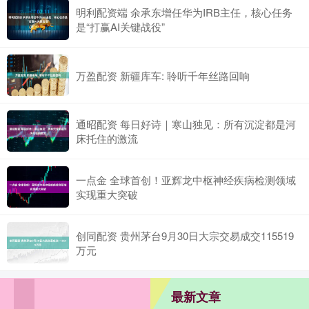
明利配资端 余承东增任华为IRB主任，核心任务
是“打赢AI关键战役”
万盈配资 新疆库车: 聆听千年丝路回响
通昭配资 每日好诗｜寒山独见：所有沉淀都是河
床托住的激流
一点金 全球首创！亚辉龙中枢神经疾病检测领域
实现重大突破
创同配资 贵州茅台9月30日大宗交易成交115519
万元
最新文章