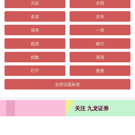
元起
全国
多架
发布
债券
一浪
菇质
银行
指数
美国
ETF
重整
全部话题标签
关注 九龙证券