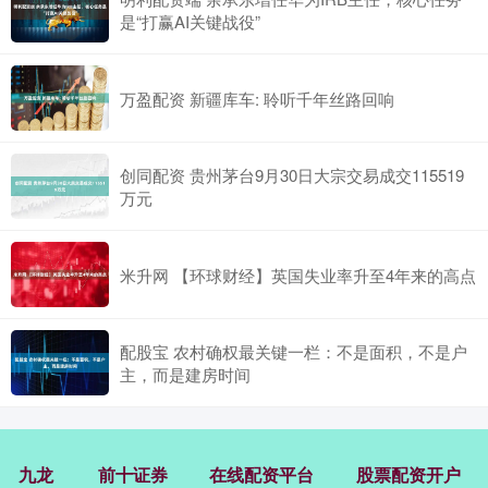
是“打赢AI关键战役”
万盈配资 新疆库车: 聆听千年丝路回响
创同配资 贵州茅台9月30日大宗交易成交115519
万元
米升网 【环球财经】英国失业率升至4年来的高点
配股宝 农村确权最关键一栏：不是面积，不是户
主，而是建房时间
九龙
前十证券
在线配资平台
股票配资开户