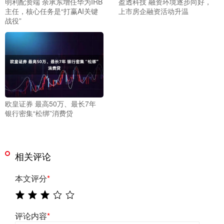
明利配资端 余承东增任华为IRB
盈透科技 融资环境逐步向好，
主任，核心任务是“打赢AI关键
上市房企融资活动升温
战役”
欧皇证券 最高50万、最长7年
银行密集“松绑”消费贷
相关评论
本文评分
*
评论内容
*